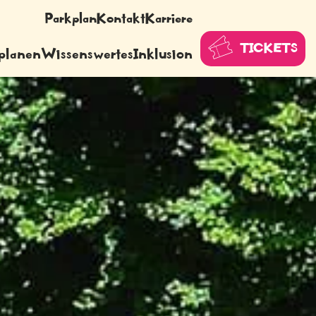
Parkplan
Kontakt
Karriere
TICKETS
planen
Wissenswertes
Inklusion