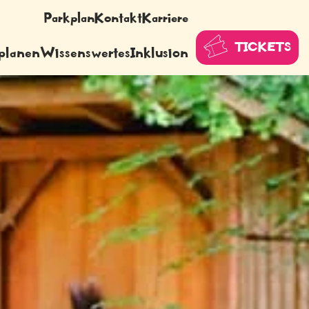
Parkplan
Kontakt
Karriere
TICKETS
planen
Wissenswertes
Inklusion